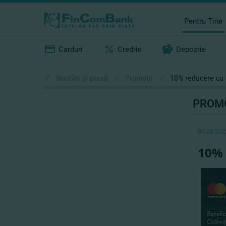
Pentru Tine
Carduri
Credite
Depozite
//
Noutăţi şi presă
/
Promoţii
/
10% reducere cu 
PROMO
01.08.202
10% 