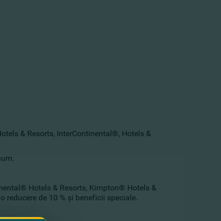
otels & Resorts, InterContinental®, Hotels &
inum.
tinental® Hotels & Resorts, Kimpton® Hotels &
 reducere de 10 % şi beneficii speciale.