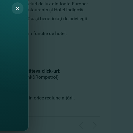
lusivă la hoteluri de lux din toată Europa:
® Hotels & Restaurants şi Hotel Indigo®.
educere de 10% şi beneficiaţi de privilegii
a poate varia în funcţie de hotel;
nline
în doar câteva click-uri:
rcard FinComBank&Rompetrol)
e lucrătoare în orice regiune a ţării.