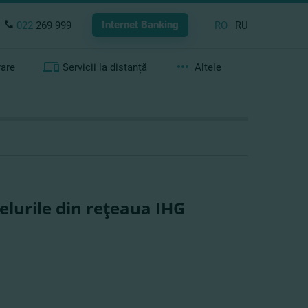
Internet Banking
022
269 999
RO
RU
rare
Servicii la distanță
Altele
lurile din reţeaua IHG