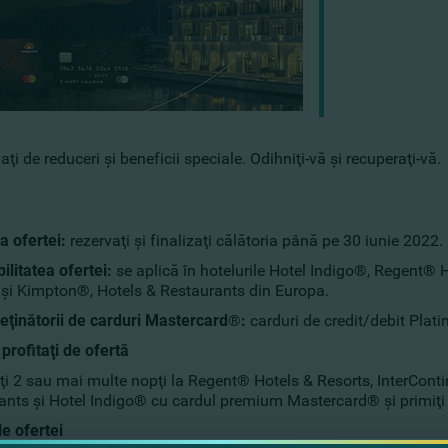
aţi de reduceri şi beneficii speciale. Odihniţi-vă şi recuperaţi-vă.
a ofertei:
rezervaţi şi finalizaţi călătoria până pe 30 iunie 2022.
ilitatea ofertei:
se aplică în hotelurile Hotel Indigo®, Regent® H
 şi Kimpton®, Hotels & Restaurants din Europa.
deţinătorii de carduri Mastercard
®
:
carduri de credit/debit Plat
profitaţi de ofertă
ţi 2 sau mai multe nopţi la Regent® Hotels & Resorts, InterCon
ants şi Hotel Indigo® cu cardul premium Mastercard® şi primiţi o
le ofertei