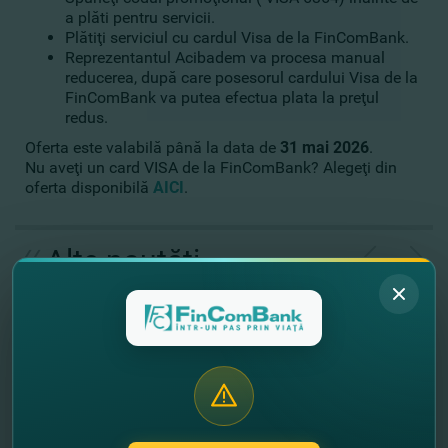
a plăti pentru servicii.
Plătiţi serviciul cu cardul Visa de la FinComBank.
Reprezentantul Acibadem va procesa manual
reducerea, după care posesorul cardului Visa de la
FinComBank va putea efectua plata la preţul
redus.
Oferta este valabilă până la data de
31 mai 2026
.
Nu aveţi un card VISA de la FinComBank? Alegeţi din
oferta disponibilă
AICI
.
//
Alte noutăţi