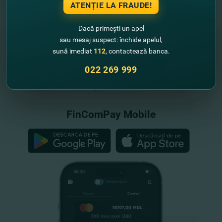
ATENȚIE LA FRAUDE!
Dacă primești un apel
sau mesaj suspect: închide apelul,
sună imediat
112
, contactează banca.
022 269 999
"FinComBank" S.A. este membră a
Schemei de Garantare a Depozitelor
din Republica Moldova
FinComPay Mobile