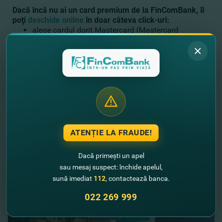
Dacă încă nu ai un card premium de la FinComBank, îl
poţ
i
deschide online
în doar câteva click-uri:
alege cardul dorit Mastercard (Mastercard
Platinum или Mastercard
FinComBank&Rompetrol)
aplică online pentru emiterea lui
şi vină la sucursala aleasă doar pentru a ridica
cardul deja emis.
Cardul poate fi primit peste de 3 zile lucrătoare în mun.
Chişinău sau 7 zile lucrătoare în orice regiune a ţării.
Vreai să afli despre toate ofertele
ATENȚIE LA FRAUDE!
speciale Mastercard?
DETALII
Dacă primești un apel
//
Alte noutăţi
sau mesaj suspect: închide apelul,
sună imediat
112
, contactează banca.
022 269 999