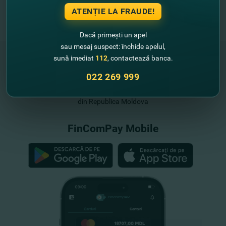
ATENȚIE LA FRAUDE!
Dacă primești un apel
sau mesaj suspect: închide apelul,
sună imediat
112
, contactează banca.
022 269 999
"FinComBank" S.A. este membră a
Schemei de Garantare a Depozitelor
din Republica Moldova
FinComPay Mobile