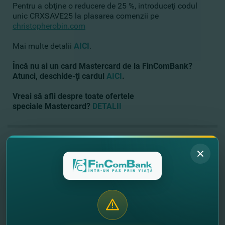
Pentru a obţine o reducere de 25 %, introduceţi codul
unic CRXSAVE25 la plasarea comenzii pe
christopherobin.com
Mai multe detalii
AICI
.
Încă nu ai un card Mastercard de la FinComBank?
Atunci, deschide-ţi cardul
AICI
.
Vreai să afli despre toate ofertele
speciale Mastercard?
DETALII
//
Alte noutăţi