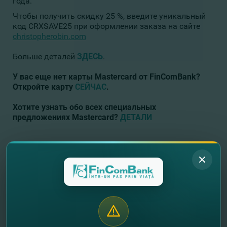
года.
Чтобы получить скидку 25 %, введите уникальный
код CRXSAVE25 при оформлении заказа на сайте
christopherobin.com
Больше деталей
ЗДЕСЬ
.
У вас еще нет карты Mastercard
от
FinComBank
?
Откройте карту
СЕЙЧАС
.
Хотите узнать обо всех специальных
предложениях Mastercard?
ДЕТАЛИ
//
Другие новости