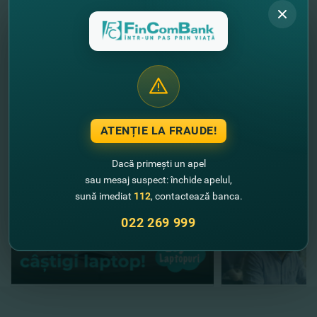
speciale Mastercard?
DETALII
//
Alte noutăţi
ATENȚIE LA FRAUDE!
Dacă primești un apel
sau mesaj suspect: închide apelul,
sună imediat
112
, contactează banca.
022 269 999