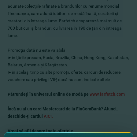
adunate colecţiile rafinate a brandurilor cu renume mondial
Площадка, care adună iubitorii de modă înaltă, curatorii şi
creatorii din întreaga lume. Farfetch acaparează mai mult de
700 buticuri şi brănduri, cu livrarea în 190 de ţări din întreaga
lume.
Promoţia dată nu este valabilă:
►
în ţările precum, Rusia, Brazilia, China, Hong Kong, Kazahstan,
Belarus, Armenia şi Kârgâzstan.
►
în acelaşi timp cu alte promoţii, oferte, carduri de reducere,
vouchere sau privilegii VIP, dacă nu sunt indicate altele
Pătrundeţi
în universul online
de
modă pe
www.farfetch.com
Încă nu ai un card Mastercard de la FinComBank? Atunci,
deschide-ţi cardul
AICI
.
Vreai să afli despre toate ofertele