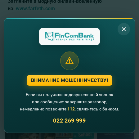
Загляните в модную онлайн-вселенную
на
:
www.farfeth.com
У вас еще нет карты Mastercard
от
FinComBank?
Откройте карту
СЕЙЧАС
.
Хотите узнать о всех специальных
предложениях Mastercard
?
ДЕТАЛИ
.
ВНИМАНИЕ МОШЕННИЧЕСТВУ!
Если вы получили подозрительный звонок
//
Другие новости
или сообщение: завершите разговор,
немедленно позвоните
112
, свяжитесь с банком.
022 269 999