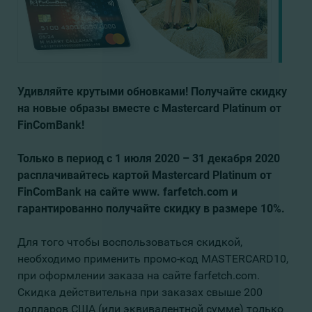
Удивляйте крутыми обновками! Получайте скидку
на новые образы вместе с Мastercard
P
latinum
от
F
in
C
om
B
ank!
Только в период с 1 июля 2020 – 31 декабря 2020
расплачивайтесь картой Мastercard
P
latinum
от
F
in
C
om
B
ank
на сайте
www
.
farfetch
.
com
и
гарантированно получайте скидку в размере 10%.
Для того чтобы воспользоваться скидкой,
необходимо применить промо-код MASTERCARD10,
при оформлении заказа на сайте farfetch.com.
Скидка действительна при заказах свыше 200
долларов США (или эквивалентной сумме) только