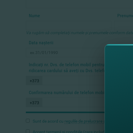
Nume
Prenum
Va rugăm să completaţi numele şi prenumele conform datelo
Data naşterii
Indicaţi nr. Dvs. de telefon mobil pentru a primi codu
ridicarea cardului să aveţi cu Dvs. telefonul mobil indi
+373
Confirmarea numărului de telefon mobil
+373
Sunt de acord cu
regulile de prelucrare a datelor perso
Accept
termenii și condițiile
(care includ și modul de pre