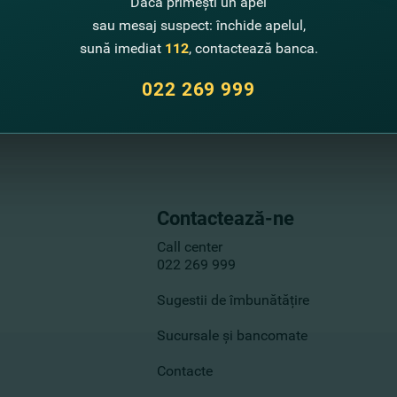
Dacă primești un apel
sau mesaj suspect: închide apelul,
sună imediat
112
, contactează banca.
022 269 999
Contactează-ne
Call center
022 269 999
Sugestii de îmbunătățire
Sucursale și bancomate
Contacte