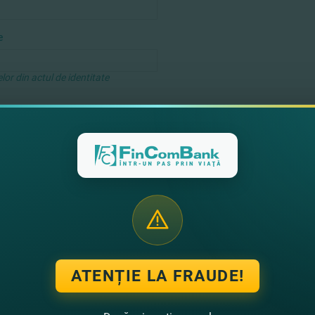
e
r din actul de identitate
l PIN intr-un mesaj SMS. Rugăm la
cat
ATENȚIE LA FRAUDE!
nale
lucrare și protecție a datelor