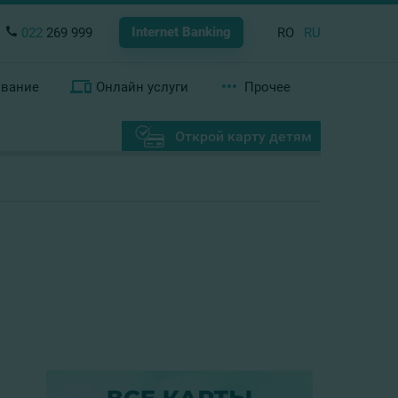
Internet Banking
022
269 999
RO
RU
ование
Онлайн услуги
Прочее
Открой карту детям