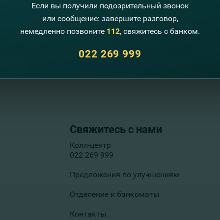
Если вы получили подозрительный звонок
 в т.ч. способ обработки и
или сообщение: завершите разговор,
немедленно позвоните
112
, свяжитесь с банком.
022 269 999
Свяжитесь с нами
Колл-центр
022 269 999
Предложения по улучшениям
Отделение и банкоматы
Контакты