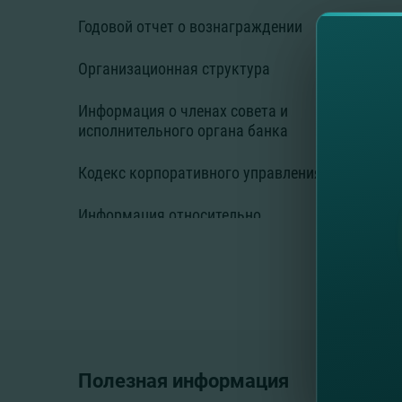
Годовой отчет о вознаграждении
Организационная структура
Информация о членах совета и
исполнительного органа банка
Кодекс корпоративного управления
Информация относительно
акционеров и/или группы
согласованно действующих лиц
Полный список подразделений
Раскрытие информации о событиях и
действиях, влияющих или способных
оказать влияние на деятельность
Полезная информация
субъекта публичного значения