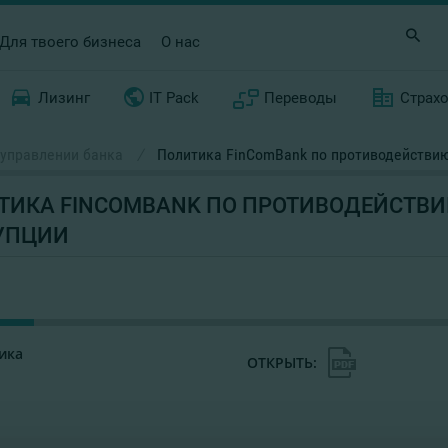
Для твоего бизнеса
О нас
Лизинг
IT Pack
Переводы
Страх
управлении банка
/
Политика FinComBank по противодействи
ТИКА FINCOMBANK ПО ПРОТИВОДЕЙСТВ
УПЦИИ
ика
ОТКРЫТЬ: