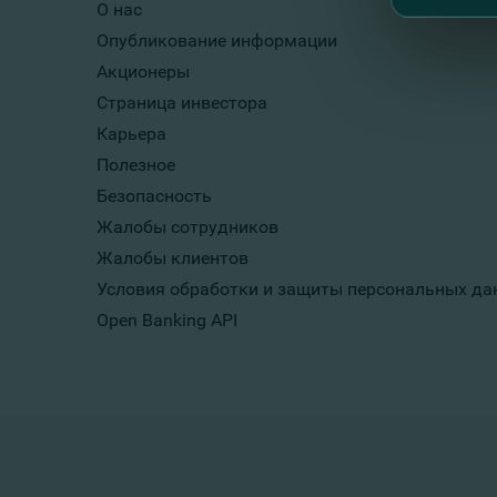
О нас
Опубликование информации
The Wolfsberg Group Anti-Money
Laundering Questionnaire
Акционеры
Страница инвестора
Информация об аутсорсинге
Карьера
деятельности/операций
Полезное
Безопасность
Выписка из регламента о сделках
Банка аффилированными ему
Жалобы сотрудников
лицами
Жалобы клиентов
Условия обработки и защиты персональных да
Политика FinComBank по
Open Banking API
противодействию мошенничеству и
коррупции
Политика по распределению
капитала Банка
Кодекс поведения Ассоциации