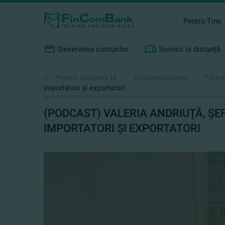
Pentru Tine
Deservirea conturilor
Servicii la distanță
//
Pentru afacerea ta
/
FinComBusiness
/
Părere
importatori şi exportatori
(PODCAST) VALERIA ANDRIUŢĂ, ŞEF
IMPORTATORI ŞI EXPORTATORI