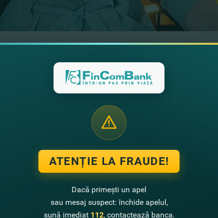
, marca Agro TV Moldova, cu Valeria Andriuţă, Şefă Serviciul
ului de afaceri din Republica Moldova. În această ediţie, veţi pu
xportatori.
uAlteCuvinte
ce presupune serviciul dealing, cum are loc
cumpărar
nessul şi cât e de simplu să cumperi şi să schimbi online sume d
ontractele Forward şi care sunt avantajele acestora, de ce prest
te FinComBank, pentru a le oferi clienţilor săi cele mai bune servi
ATENȚIE LA FRAUDE!
-a doua ediţie a emisiunii #CuAlteCuvinte.
Dacă primești un apel
sau mesaj suspect: închide apelul,
sună imediat
112
, contactează banca.