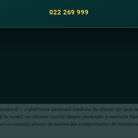
022 269 999
acebook – o platformă destinată mediului de afaceri din ţară car
la curent: cu ultimele noutăţi despre produsele şi serviciile Bănci
iuri cu experţii; afaceri de succes ale antreprenorilor din Moldova 