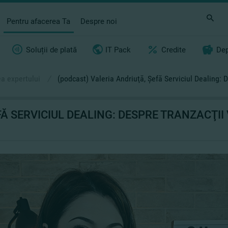
Pentru afacerea Ta
Despre noi
Soluții de plată
IT Pack
Credite
Dep
a expertului
/
(podcast) Valeria Andriuţă, Şefă Serviciul Dealing: D
Ă SERVICIUL DEALING: DESPRE TRANZACŢII 