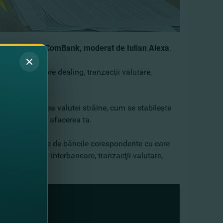
 Dealing la FinComBank, moderat de Iulian Alexa
.
tea afla despre dealing, tranzacţii valutare,
ea şi vânzarea valutei străine, cum se stabileşte
e bani pentru afacerea ta.
igiul băncii ţine de băncile corespondente cu care
cii. Decontări interbancare, tranzacţii valutare,