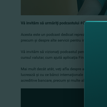
Vă invităm să urmăriţi podcastului #CuAlteCuvinte
Acesta este un podcast dedicat reprezentanţilor medi
precum şi despre alte servicii pentru importatori şi e
Vă invităm să vizionaţi podcastul pentru a afla #C
cursul valutar, cum ajută aplicaţia FinComPay busi
Mai mult decât atât, veţi afla despre aşa numitele C
lucrează şi cu ce bănci internaţionale are parteneria
acreditive bancare, precum şi multe altele în cea de