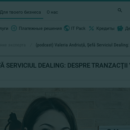
Для твоего бизнеса
О нас
луги
Платежные решения
IT Pack
Кредиты
Д
ние эксперта
/
(podcast) Valeria Andriuţă, Şefă Serviciul Dealing: 
Ă SERVICIUL DEALING: DESPRE TRANZACŢII 