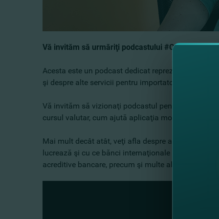
Vă invităm să urmăriţi podcastului #CuAlteCuvinte
Acesta este un podcast dedicat reprezentanţilor medi
şi despre alte servicii pentru importatori şi exportato
Vă invităm să vizionaţi podcastul pentru a afla #C
cursul valutar, cum ajută aplicaţia mobilă business
Mai mult decât atât, veţi afla despre aşa numitele C
lucrează şi cu ce bănci internaţionale are parteneria
acreditive bancare, precum şi multe altele în cea de