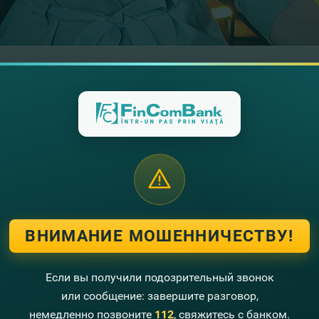
, marca Agro TV Moldova, cu Valeria Andriuţă, Şefă Serviciul
ului de afaceri din Republica Moldova. În această ediţie, veţi p
ri.
uAlteCuvinte
ce presupune serviciul dealing, cum are loc
cumpărar
ul şi cât e de simplu să cumperi şi să schimbi online sume de ba
ontractele Forward şi care sunt avantajele acestora, de ce prest
te FinComBank, pentru a le oferi clienţilor săi cele mai bune servi
ВНИМАНИЕ МОШЕННИЧЕСТВУ!
-a doua ediţie a emisiunii #CuAlteCuvinte.
Если вы получили подозрительный звонок
или сообщение: завершите разговор,
немедленно позвоните
112
, свяжитесь с банком.