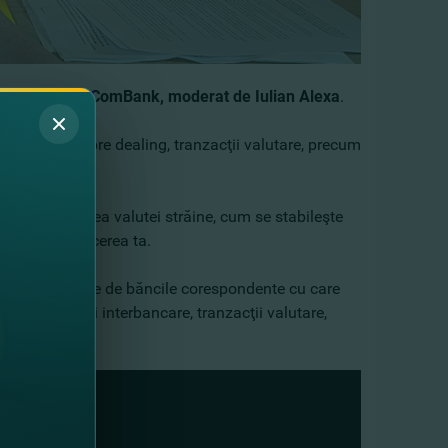
 Dealing la FinComBank, moderat de Iulian Alexa
.
utea afla despre dealing, tranzacţii valutare, precum
ea şi vânzarea valutei străine, cum se stabileşte
ni pentru afacerea ta.
igiul băncii ţine de băncile corespondente cu care
cii. Decontări interbancare, tranzacţii valutare,