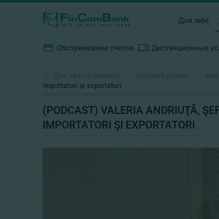
Для тебя
Обслуживание счетов
Дистанционные ус
//
Для твоего бизнеса
/
FinComBusiness
/
Мне
importatori şi exportatori
(PODCAST) VALERIA ANDRIUŢĂ, ŞEF
IMPORTATORI ŞI EXPORTATORI