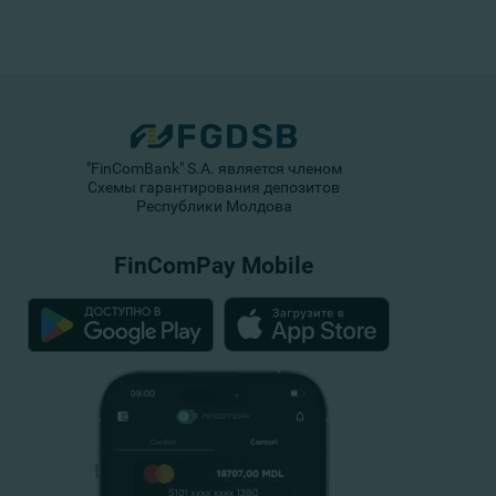
"FinComBank" S.A. является членом
Схемы гарантирования депозитов
Республики Молдова
FinComPay Mobile