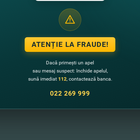
lta viitoare.
pecialiştii noştri te vor ajuta să obţii creditul potrivit planuril
 consultanţii FinComBank va reveni cu un apel, pentru a-ţi oferi to
ATENȚIE LA FRAUDE!
enim cu un sunet!
Dacă primești un apel
sau mesaj suspect: închide apelul,
+373
sună imediat
112
, contactează banca.
022 269 999