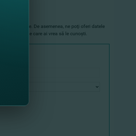
or tale financiare. De asemenea, ne poţi oferi datele
ate detaliile pe care ai vrea să le cunoşti.