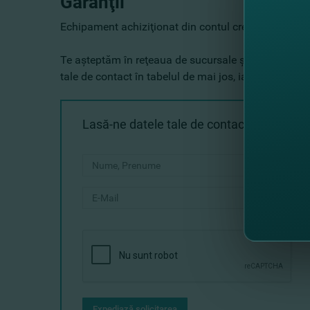
Garanţii
Echipament achiziţionat din contul creditului şi reco
Te aşteptăm în reţeaua de sucursale şi agenţii, unde s
tale de contact în tabelul de mai jos, iar unul dintre
Lasă-ne datele tale de contact şi noi rev
Expediază solicitarea