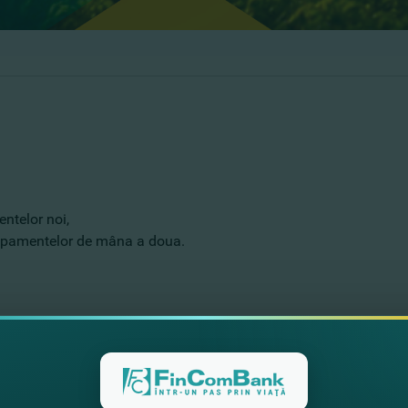
ntelor noi,
hipamentelor de mâna a doua
.