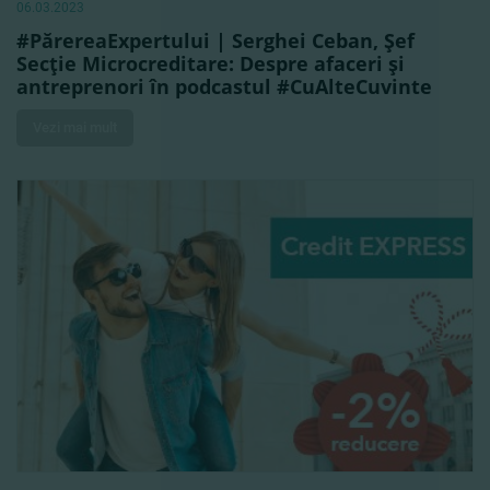
06.03.2023
#PărereaExpertului | Serghei Ceban, Şef
Secţie Microcreditare: Despre afaceri şi
antreprenori în podcastul #CuAlteCuvinte
Vezi mai mult