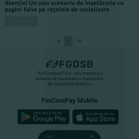
Atenţie! Un nou scenariu de înşelătorie cu
pagini false pe reţelele de socializare
Vezi mai mult
8
9
10
"FinComBank" S.A. este membră a
Schemei de Garantare a Depozitelor
din Republica Moldova
FinComPay Mobile