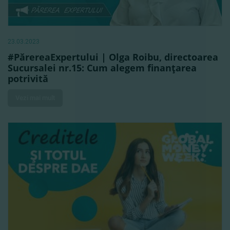
23.03.2023
#PărereaExpertului | Olga Roibu, directoarea
Sucursalei nr.15: Cum alegem finanţarea
potrivită
Vezi mai mult