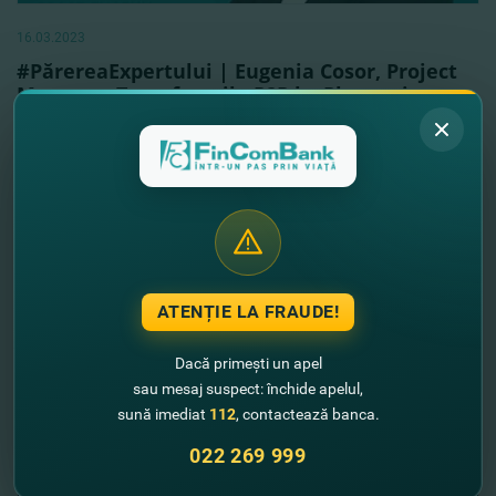
16.03.2023
#PărereaExpertului | Eugenia Cosor, Project
Manager: Transferurile P2P by Phone şi
serviciile digitale
Vezi mai mult
ATENȚIE LA FRAUDE!
Dacă primești un apel
sau mesaj suspect: închide apelul,
sună imediat
112
, contactează banca.
022 269 999