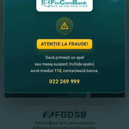
Poţi face cunoştinţă cu toate cursurile
AICI
.
//
Alte noutăţi
ATENȚIE LA FRAUDE!
Dacă primești un apel
sau mesaj suspect: închide apelul,
sună imediat
112
, contactează banca.
022 269 999
"FinComBank" S.A. este membră a
Schemei de Garantare a Depozitelor