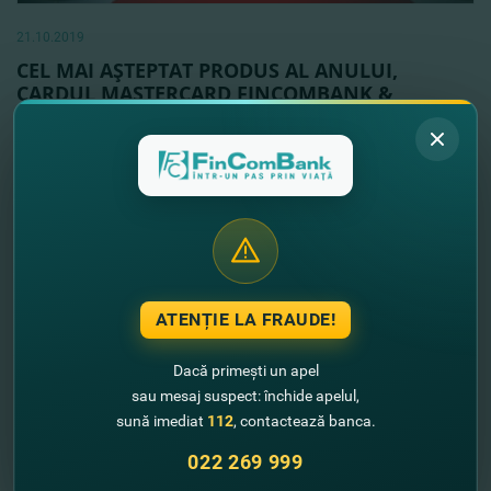
21.10.2019
CEL MAI AŞTEPTAT PRODUS AL ANULUI,
CARDUL MASTERCARD FINCOMBANK &
ROMPETROL
Vezi mai mult
ATENȚIE LA FRAUDE!
Dacă primești un apel
sau mesaj suspect: închide apelul,
sună imediat
112
, contactează banca.
022 269 999