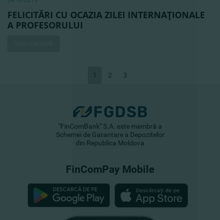
04.10.2019
FELICITĂRI CU OCAZIA ZILEI INTERNAŢIONALE
A PROFESORULUI
Vezi mai mult
1
2
3
"FinComBank" S.A. este membră a
Schemei de Garantare a Depozitelor
din Republica Moldova
FinComPay Mobile