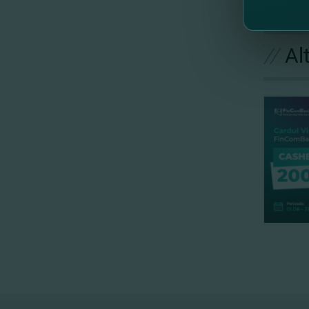
//
Al