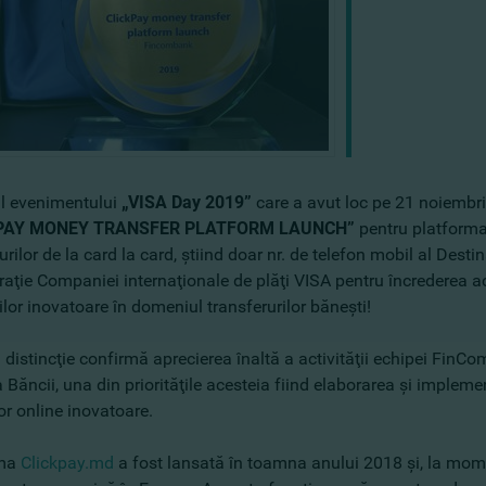
ul evenimentului
„VISA Day 2019”
care a avut loc pe 21 noiembri
KPAY MONEY TRANSFER PLATFORM LAUNCH”
pentru platform
urilor de la card la card, ştiind doar nr. de telefon mobil al Des
aţie Companiei internaţionale de plăţi VISA pentru încrederea aco
lor inovatoare în domeniul transferurilor băneşti!
distincţie confirmă aprecierea înaltă a activităţii echipei FinCo
 Băncii, una din priorităţile acesteia fiind elaborarea şi implem
lor online inovatoare.
rma
Clickpay.md
a fost lansată în toamna anului 2018 şi, la mom