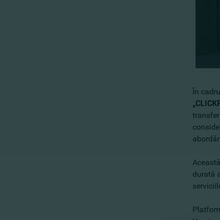
În cadr
„CLIC
transfer
consider
abordări
Această 
durată a
servicii
Platfo