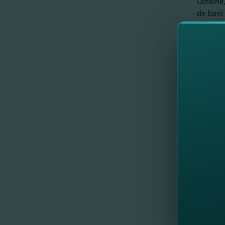
Ucraine,
de bani 
Bucură-
- de pe 
- pe or
- trans
carduri