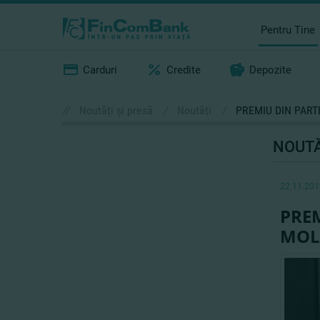
Pentru Tine
Carduri
Credite
Depozite
//
Noutăţi şi presă
/
Noutăţi
/
PREMIU DIN PART
NOUTĂ
22.11.201
PREM
MOL