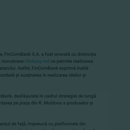
e, FinComBank S.A. a fost onorată cu distincţia
a inovatoare
Clickpay.md
ce permite realizarea
tinatarului. Astfel, FinComBank exprimă înaltă
rdată şi susţinerea în realizarea ideilor şi
mBank, desfăşurate în cadrul strategiei de lungă
entarea pe piaţa din R. Moldova a produselor şi
entul de faţă, împreună cu platformele din