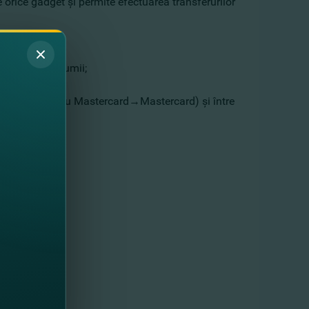
orice gadget şi permite efectuarea transferurilor
 bani:
ţării sau al lumii;
stinatarului;
ţi (Visa→Visa sau Mastercard→Mastercard) şi între
Visa).