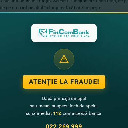
 este una unică în Europa. Aceasta funcţionează non-stop, de pe 
de pe un card pe altul în timp real, cât ai zice peşte.
te de beneficiile aduse de Clickpay.md şi anume transferuri de
orice card, deschis în oricare bancă din Moldova, în orice colţ al 
ice card moldovenesc, ştiind doar numărul de telefon mobil al de
ferurile sunt posibile între cardurile din acelaşi sistem de plă
le diferitor sisteme de plăţi (Visa→Mastercard sau Mastercard→
ATENȚIE LA FRAUDE!
Dacă primești un apel
sau mesaj suspect: închide apelul,
sună imediat
112
, contactează banca.
022 269 999