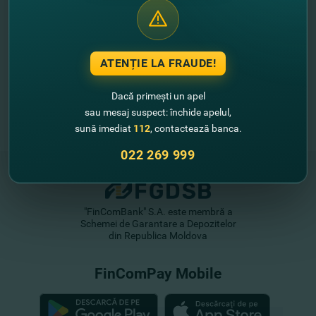
ATENȚIE LA FRAUDE!
Dacă primești un apel
sau mesaj suspect: închide apelul,
sună imediat
112
, contactează banca.
022 269 999
"FinComBank" S.A. este membră a
Schemei de Garantare a Depozitelor
din Republica Moldova
FinComPay Mobile