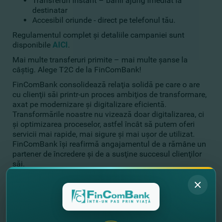
Transferuri instant – banii ajung imediat la
destinatar
Accesibil oriunde - direct pe telefonul tău.
Regulamentul complet şi detaliile campaniei sunt
disponibile
AICI
.
Mai multe transferuri primite – mai multe şanse la
câştig. Alege T2C de la FinComBank!
FinComBank consolidează relaţia solidă pe care o are
cu clienţii săi printr-un proces ambiţios de transformare,
axat pe modernizare şi digitalizare eficientă.
Transformările noastre nu vizează doar digitalizarea, ci
şi optimizarea proceselor, astfel încât să putem oferi
servicii mai rapide, mai sigure şi mai uşor de utilizat.
FinComBank îşi reafirmă angajamentul de a rămâne un
partener de încredere şi de a susţine succesul clienţilor
săi.
FinComBank - Banca Ta, Viitorul tău
//
Alte noutăţi