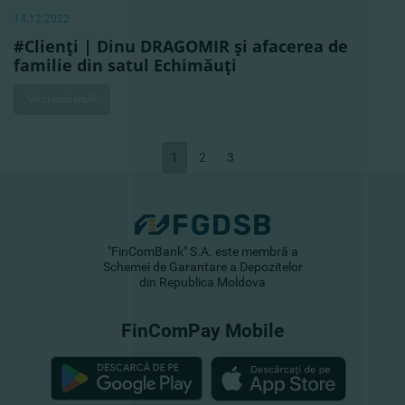
14.12.2022
#Clienţi | Dinu DRAGOMIR şi afacerea de
familie din satul Echimăuţi
Vezi mai mult
1
2
3
"FinComBank" S.A. este membră a
Schemei de Garantare a Depozitelor
din Republica Moldova
FinComPay Mobile