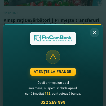
22.12.2022
#InspiraţiDeSărbători | Primeşte transferuri
internaţionale şi câştigă gadgeturi stilate
Vezi mai mult
ATENȚIE LA FRAUDE!
Dacă primești un apel
sau mesaj suspect: închide apelul,
sună imediat
112
, contactează banca.
022 269 999