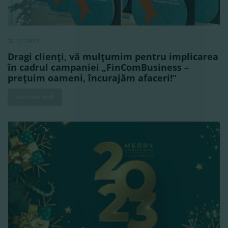
30.12.2022
Dragi clienţi, vă mulţumim pentru implicarea
în cadrul campaniei „FinComBusiness –
preţuim oameni, încurajăm afaceri!”
Vezi mai mult