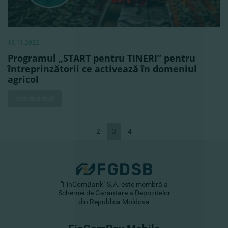
18.11.2022
Programul „START pentru TINERI” pentru
întreprinzătorii ce activează în domeniul
agricol
Vezi mai mult
2
3
4
"FinComBank" S.A. este membră a
Schemei de Garantare a Depozitelor
din Republica Moldova