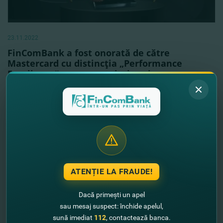
23.11.2022
FinComBank a fost onorată de către
Mastercard cu distincţia „Performance
Excellence” pentru reuşitele sale
Vezi mai mult
ATENȚIE LA FRAUDE!
Dacă primești un apel
sau mesaj suspect: închide apelul,
sună imediat
112
, contactează banca.