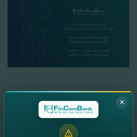
//
Alte noutăţi