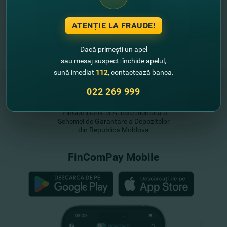
ATENȚIE LA FRAUDE!
Dacă primești un apel
sau mesaj suspect: închide apelul,
sună imediat
112
, contactează banca.
022 269 999
"FinComBank" S.A. este membră a
Schemei de Garantare a Depozitelor
din Republica Moldova
FinComPay Mobile