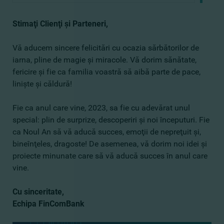
Stimaţi Clienţi şi Parteneri,
Vă aducem sincere felicitări cu ocazia sărbătorilor de
iarna, pline de magie şi miracole. Vă dorim sănătate,
fericire şi fie ca familia voastră să aibă parte de pace,
linişte şi căldură!
Fie ca anul care vine, 2023, sa fie cu adevărat unul
special: plin de surprize, descoperiri şi noi începuturi. Fie
ca Noul An să vă aducă succes, emoţii de nepreţuit şi,
bineînţeles, dragoste! De asemenea, vă dorim noi idei şi
proiecte minunate care să vă aducă succes în anul care
vine.
Cu sinceritate,
Echipa FinComBank