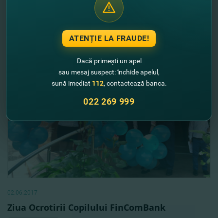
lucrătorului bancar
Vezi mai mult
ATENȚIE LA FRAUDE!
Dacă primești un apel
sau mesaj suspect: închide apelul,
sună imediat
112
, contactează banca.
022 269 999
02.06.2017
Ziua Ocrotirii Copilului FinComBank