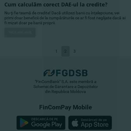
Cum calculăm corect DAE-ul la credite?
Nu-ţi fie teamă de credite! Dacă utilizezi banii cu înţelepciune, vei
primi doar beneficii de la cumpărăturile ce ar fi fost neglijate dacă ai
fi mizat doar pe banii proprii.
Vezi mai mult
1
2
3
"FinComBank" S.A. este membră a
Schemei de Garantare a Depozitelor
din Republica Moldova
FinComPay Mobile