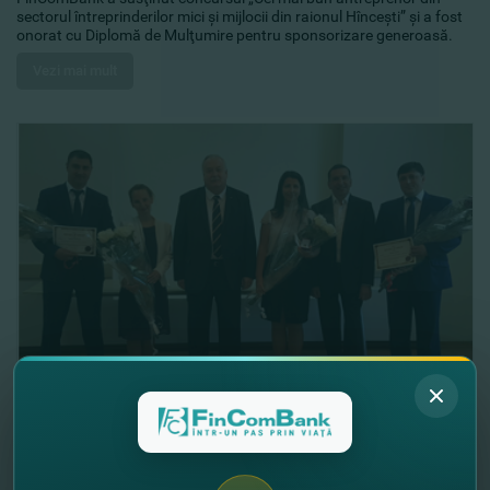
sectorul întreprinderilor mici şi mijlocii din raionul Hînceşti” şi a fost
onorat cu Diplomă de Mulţumire pentru sponsorizare generoasă.
Vezi mai mult
05.06.2017
FinComBank SA a fost felicitat cu Ziua