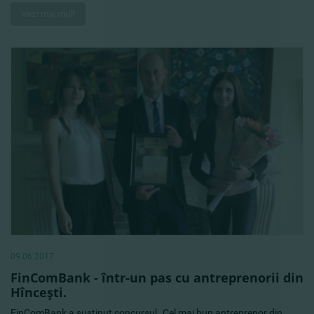
Vezi mai mult
09.06.2017
FinComBank - într-un pas cu antreprenorii din
Hînceşti.
FinComBank a susţinut concursul „Cel mai bun antreprenor din