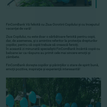
FinComBank Vă felicită cu Ziua Ocrotirii Copilului şi cu începutul
vacanţei de vară!
Ziua Copilului, nu este doar o sărbătoare fericită pentru copii,
dar, de asemenea, şi o amintire referitor la protecţia drepturilor
copiilor, pentru că copiii trebuie să crească fericiţi.
În această zi minunată specialiştii FinComBank încântă copiii cu
baloane iar ca răspuns au primit cele mai sincere emoţii şi
zâmbete.
FinComBank doreşte copiilor şi părinţiilor o stare de spirit bună,
emoţii pozitive, inspiraţie şi experienţă interesantă!