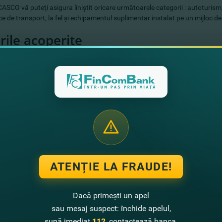
CASCO vă puteţi asigura liniştit oricare următoarele categorii : autoturi
ce de transport, la fel şi echipamentul suplimentar instalat pe un mijloc d
rile acoperite
ierea sau distrugerea autovehiculului dumneavoastră
onare, furt, incendiu sau explozie
mităţi naturale
be provocate ca urmare a acţiunilor ilicite ale terţelor persoane
tuieli pentru transportarea autovehiculului în cazul imposibilităţii de depla
ajele asigurării CASCO
ibilitatea preţurilor
eierea operativă a contractelor şi poliţelor de asigurare
tarea despăgubirilor rapid şi fără probleme
ATENȚIE LA FRAUDE!
tarea despăgubirilor până la 500 Euro, în cazul neprezentării actelor de l
rarea autovehiculului dumneavoastră în cele mai bune centre tehnice de
darea asistenţei tehnice, consultative, juridice etc. în orice ţară din Eur
Dacă primești un apel
tenţă AVUS International.
sau mesaj suspect: închide apelul,
sună imediat
112
, contactează banca.