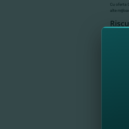
Cu oferta 
alte mijloa
Riscu
avar
tamp
cala
pagu
chel
Avant
Flex
înch
achi
achi
repa
acor
asis