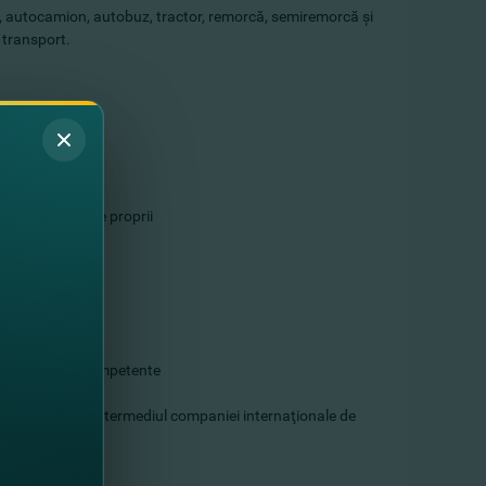
sm, autocamion, autobuz, tractor, remorcă, semiremorcă şi
e transport.
sare prin forţele proprii
a autorităţile competente
 reparaţie
opa sau CSI prin intermediul companiei internaţionale de