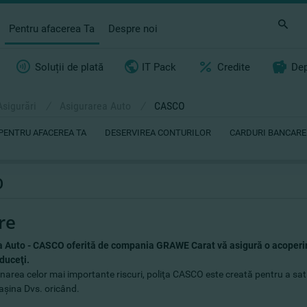
Pentru afacerea Ta
Despre noi
Soluții de plată
IT Pack
Credite
Dep
Asigurări
/
Asigurarea Auto
/
CASCO
PENTRU AFACEREA TA
DESERVIREA CONTURILOR
CARDURI BANCARE
O
re
a Auto - CASCO oferită de compania GRAWE Carat vă asigură o acoperi
nduceţi.
narea celor mai importante riscuri, poliţa CASCO este creată pentru a sat
şina Dvs. oricând.