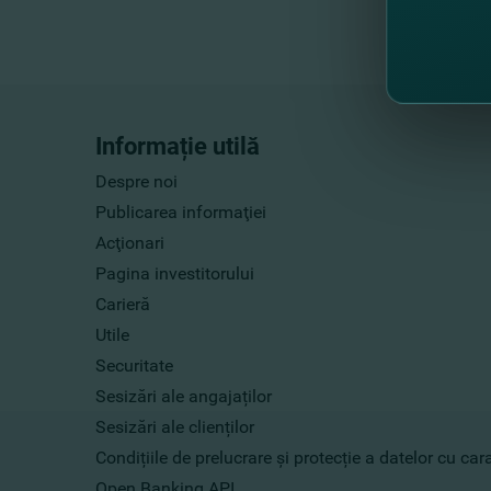
Informație utilă
Despre noi
Publicarea informaţiei
Acţionari
Pagina investitorului
Carieră
Utile
Securitate
Sesizări ale angajaților
Sesizări ale clienților
Condițiile de prelucrare și protecție a datelor cu ca
Open Banking API