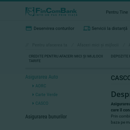
Pentru Tine
Deservirea conturilor
Servicii la distanță
//
Pentru afacerea ta
/
Afaceri mici şi mijlocii
/
CREDITE PENTRU AFACERI MICI ŞI MIJLOCII
DEPOZITE 
TARIFE
Asigurarea Auto
CASC
AORC
Desp
Carte Verde
CASCO
Asigurare
care îl co
Asigurarea bunurilor
Prin combi
baza pe ma