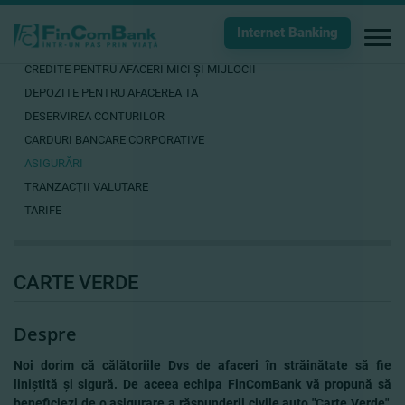
Internet Banking
CREDITE PENTRU AFACERI MICI ŞI MIJLOCII
DEPOZITE PENTRU AFACEREA TA
DESERVIREA CONTURILOR
CARDURI BANCARE CORPORATIVE
ASIGURĂRI
TRANZACŢII VALUTARE
TARIFE
CARTE VERDE
Despre
Noi dorim că călătoriile Dvs de afaceri în străinătate să fie
liniştită şi sigură. De aceea echipa FinComBank vă propună să
beneficiezi de o asigurare a răspunderii civile auto "Carte Verde",