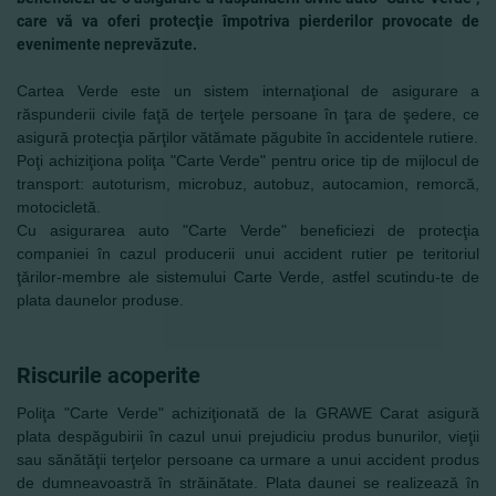
care vă va oferi protecţie împotriva pierderilor provocate de
evenimente neprevăzute.
Cartea Verde este un sistem internaţional de asigurare a
răspunderii civile faţă de terţele persoane în ţara de şedere, ce
asigură protecţia părţilor vătămate păgubite în accidentele rutiere.
Poţi achiziţiona poliţa "Carte Verde" pentru orice tip de mijlocul de
transport: autoturism, microbuz, autobuz, autocamion, remorcă,
motocicletă.
Cu asigurarea auto "Carte Verde" beneficiezi de protecţia
companiei în cazul producerii unui accident rutier pe teritoriul
ţărilor-membre ale sistemului Carte Verde, astfel scutindu-te de
plata daunelor produse.
Riscurile acoperite
Poliţa "Carte Verde" achiziţionată de la GRAWE Carat asigură
plata despăgubirii în cazul unui prejudiciu produs bunurilor, vieţii
sau sănătăţii terţelor persoane ca urmare a unui accident produs
de dumneavoastră în străinătate. Plata daunei se realizează în