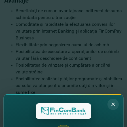
Avantaje
Beneficiaţi de cursuri avantajoase indiferent de suma
schimbată pentru o tranzacţie
Comoditate şi rapiditate la efectuarea conversiilor
valutare prin Internet Banking şi aplicaţia FinComPay
Business
Flexibilitate prin negocierea cursului de schimb
Posibilitatea de executare a operaţiunilor de schimb
valutar fără deschidere de cont curent
Posibilitatea de vânzare şi cumpărare a oricărei
valute străine
Posibilitatea realizării plăţilor programate şi stabilirea
cursului valutar pentru anumite dăţi din viitor şi în
sume fixe
Vă invităm să urmăriţi podcastului #CuAlteCuvinte,
pentru a afla despre dealing, tranzacţii valutare,
precum şi despre alte servicii pentru importatori şi