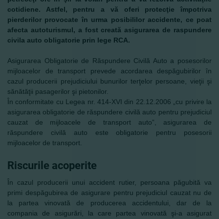
cotidiene. Astfel, pentru a vă oferi protecţie împotriva
pierderilor provocate în urma posibililor accidente, ce poat
afecta autoturismul, a fost creată asigurarea de raspundere
civila auto obligatorie prin lege RCA.
Asigurarea Obligatorie de Răspundere Civilă Auto a posesorilor
mijloacelor de transport prevede acordarea despăgubirilor în
cazul producerii prejudiciului bunurilor terţelor persoane, vieţii şi
sănătăţii pasagerilor şi pietonilor.
În conformitate cu Legea nr. 414-XVI din 22.12.2006 „cu privire la
asigurarea obligatorie de răspundere civilă auto pentru prejudiciul
cauzat de mijloacele de transport auto”, asigurarea de
răspundere civilă auto este obligatorie pentru posesorii
mijloacelor de transport.
Riscurile acoperite
În cazul producerii unui accident rutier, persoana păgubită va
primi despăgubirea de asigurare pentru prejudiciul cauzat nu de
la partea vinovată de producerea accidentului, dar de la
compania de asigurări, la care partea vinovată şi-a asigurat