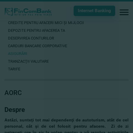
Internet Banking
CREDITE PENTRU AFACERI MICI ŞI MIJLOCII
DEPOZITE PENTRU AFACEREA TA
DESERVIREA CONTURILOR
CARDURI BANCARE CORPORATIVE
ASIGURĂRI
TRANZACŢII VALUTARE
TARIFE
AORC
Despre
Astăzi, sunteţi tot mai dependenţi de autoturism, atât de cel
personal, cât şi de cel folosit pentru afacere. Zi de zi
petreceţi ore în şir la volan pentru a vă rezolva activităţile