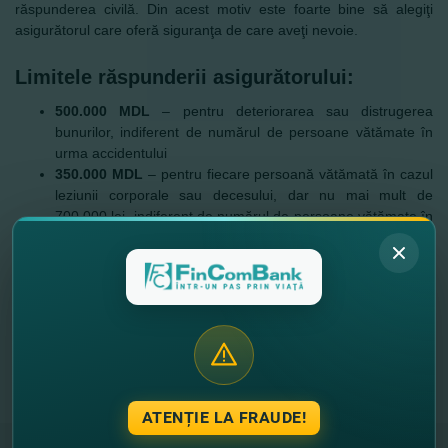
răspunderea civilă. Din acest motiv este foarte bine să alegiţi
asigurătorul care oferă siguranţa de care aveţi nevoie.
Limitele răspunderii asigurătorului:
500.000 MDL
– pentru deteriorarea sau distrugerea
bunurilor, indiferent de numărul de persoane vătămate în
urma accidentului
350.000 MDL
– pentru fiecare persoană vătămată în cazul
leziunii corporale sau decesului, dar nu mai mult de
700.000 lei, indiferent de numărul de persoane vătămate în
urma accidentului.
Avantajele asigurării AORC
încheierea cu operativitate a poliţei de asigurare;
reduceri pentru şoferii cu un istoric bun la volan;
achitarea despăgubirilor în termen de 15 zile;
rezolvarea în cele mai bune condiţii a oricărei solicitări de
despăgubire.
ATENȚIE LA FRAUDE!