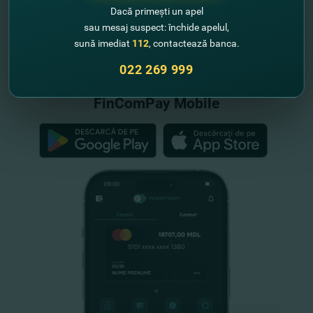
Dacă primești un apel
sau mesaj suspect: închide apelul,
"FinComBank" S.A. este membră a
sună imediat
112
, contactează banca.
Schemei de Garantare a Depozitelor
din Republica Moldova
022 269 999
FinComPay Mobile