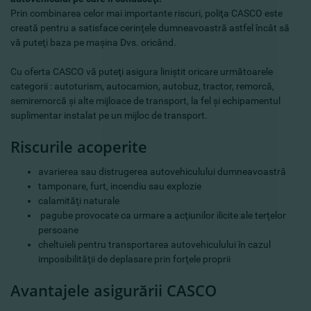
Prin combinarea celor mai importante riscuri, poliţa CASCO este
creată pentru a satisface cerinţele dumneavoastră astfel încât să
vă puteţi baza pe maşina Dvs. oricând.
Cu oferta CASCO vă puteţi asigura liniştit oricare următoarele
categorii : autoturism, autocamion, autobuz, tractor, remorcă,
semiremorcă şi alte mijloace de transport, la fel şi echipamentul
suplimentar instalat pe un mijloc de transport.
Riscurile acoperite
avarierea sau distrugerea autovehiculului dumneavoastră
tamponare, furt, incendiu sau explozie
calamităţi naturale
pagube provocate ca urmare a acţiunilor ilicite ale terţelor
persoane
cheltuieli pentru transportarea autovehiculului în cazul
imposibilităţii de deplasare prin forţele proprii
Avantajele asigurării CASCO