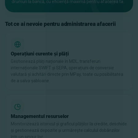
drumuri la bancă, cu eficiență maximă pentru afacerea ta.
Tot ce ai nevoie pentru administrarea afacerii
Operațiuni curente și plăți
Gestionează plăți naționale în MDL, transferuri
internaționale SWIFT și SEPA, operațiuni de conversie
valutară și achitări directe prin MPay, toate cu posibilitatea
de a salva șabloane.
Managementul resurselor
Monitorizează istoricul și graficul plăților la credite, deschide
și gestionează depozite și urmărește calculul dobânzilor
într-un singur loc.