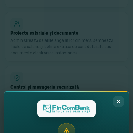
Proiecte salariale și documente
Administrează salariile angajaților din mers, semnează
fișele de salariu și obține extrase de cont detaliate sau
documente electronice instantaneu.
Control și mesagerie securizată
Bucură-te de un schimb de mesaje sigur cu banca,
gestionează cheile de securitate, drepturile utilizatorilor și
folosește semnături electronice sau biometria.
Alege platforma potrivită pentru tine