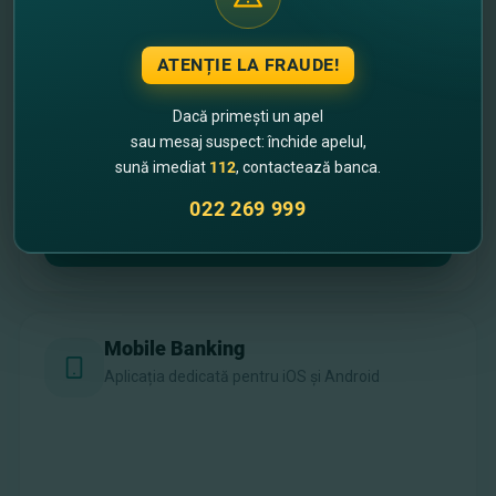
Internet Banking
ATENȚIE LA FRAUDE!
Versiunea completă pentru desktop
Dacă primești un apel
sau mesaj suspect: închide apelul,
sună imediat
112
, contactează banca.
022 269 999
Accesează platforma Web
Mobile Banking
Aplicația dedicată pentru iOS și Android