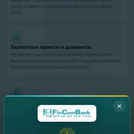
кредитам, открывайте и управляйте депозитами, а
также следите за начислением процентов в одном
месте.
Зарплатные проекты и документы
Управляйте зарплатой сотрудников, подписывайте
ведомости и мгновенно получайте подробные выписки
по счетам или электронные документы.
Контроль и защищенный обмен сообщениями
Наслаждайтесь безопасным обменом сообщениями с
банком, управляйте ключами безопасности, правами
пользователей и используйте ЭЦП или биометрию.