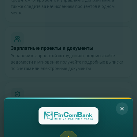
кредитам, открывайте и управляйте депозитами, а
также следите за начислением процентов в одном
месте.
Зарплатные проекты и документы
Управляйте зарплатой сотрудников, подписывайте
ведомости и мгновенно получайте подробные выписки
по счетам или электронные документы.
Контроль и защищенный обмен сообщениями
Наслаждайтесь безопасным обменом сообщениями с
банком, управляйте ключами безопасности, правами
пользователей и используйте ЭЦП или биометрию.