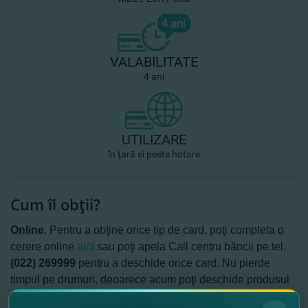
VALABILITATE
4 ani
UTILIZARE
în ţară şi peste hotare
Cum îl obţii?
Online
. Pentru a obţine orice tip de card, poţi completa o
cerere online
aici
sau poţi apela
Call centru băncii pe tel.
(022) 269999
pentru a deschide orice card.
Nu pierde
timpul pe drumuri, deoarece acum poţi deschide produsul
dorit de la distanţă.