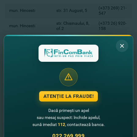
(+373 269) 21-
mun. Hincesti
str. 31 August, 5
547
str. Chisinaului, 8,
(+373 26) 920-
mun. Hincesti
of.2
158
str. M. Eminescu,
(+ 373 235) 3
mun. Orhei
1
23 34
str. Alexandru cel
(+373 230) 33-
mun. Soroca
Bun, 24
698
str. M. Eminescu,
(+373 23) 721-
mun. Straseni
33
550
str. Fiodor
+373
mun. Ungheni
Musatov, 45
69222067
ATENȚIE LA FRAUDE!
(+373 236) 20-
mun. Ungheni
str. Nationala, 25
545
Dacă primești un apel
str. Concelierii
(+373 26) 521-
sau mesaj suspect: închide apelul,
or. Anenii Noi
Nationale, nr. 1
195
sună imediat
112
, contactează banca.
(+373 247) 2
or. Briceni
str. Prieteniei, 4
022 269 999
20 28