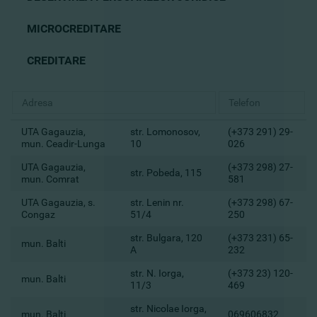
MICROCREDITARE
CREDITARE
UTA Gagauzia,
str. Lomonosov,
(+373 291) 29-
mun. Ceadir-Lunga
10
026
UTA Gagauzia,
(+373 298) 27-
str. Pobeda, 115
mun. Comrat
581
UTA Gagauzia, s.
str. Lenin nr.
(+373 298) 67-
Congaz
51/4
250
str. Bulgara, 120
(+373 231) 65-
mun. Balti
A
232
str. N. Iorga,
(+373 23) 120-
mun. Balti
11/3
469
str. Nicolae Iorga,
mun. Balti
069606832