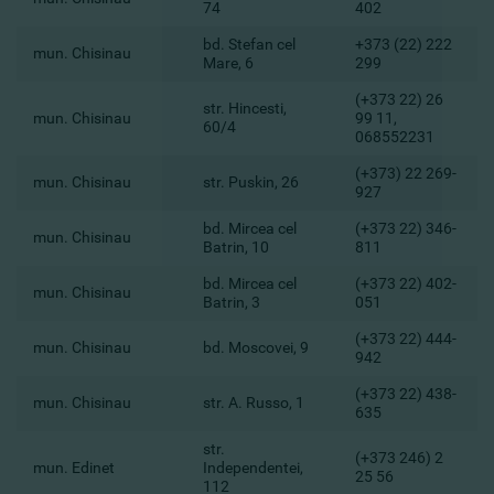
74
402
bd. Stefan cel
+373 (22) 222
mun. Chisinau
Mare, 6
299
(+373 22) 26
str. Hincesti,
mun. Chisinau
99 11,
60/4
068552231
(+373) 22 269-
mun. Chisinau
str. Puskin, 26
927
bd. Mircea cel
(+373 22) 346-
mun. Chisinau
Batrin, 10
811
bd. Mircea cel
(+373 22) 402-
mun. Chisinau
Batrin, 3
051
(+373 22) 444-
mun. Chisinau
bd. Moscovei, 9
942
(+373 22) 438-
mun. Chisinau
str. A. Russo, 1
635
str.
(+373 246) 2
mun. Edinet
Independentei,
25 56
112