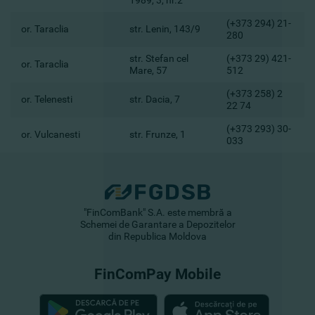
1989, 3, nr.2
(+373 294) 21-
or. Taraclia
str. Lenin, 143/9
280
str. Stefan cel
(+373 29) 421-
or. Taraclia
Mare, 57
512
(+373 258) 2
or. Telenesti
str. Dacia, 7
22 74
(+373 293) 30-
or. Vulcanesti
str. Frunze, 1
033
"FinComBank" S.A. este membră a
Schemei de Garantare a Depozitelor
din Republica Moldova
FinComPay Mobile