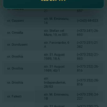
str. M. Eminescu,
(+373 24) 426-
or. Calarasi
21
657
str. M. Eminescu,
or. Causeni
(+243) 68-023
16
str. Stefan cel
(+373 241) 26-
or. Cimislia
Mare, 19, nr.001
693
str. Feroviarilor, 6
(+373 251) 21
or. Donduseni
A
382
str. 31 August
(+373 252) 21-
or. Drochia
1989, 18 A
863
str. 31 August
(+373 252) 26-
or. Drochia
1989, 40/1
816
str.
(+373 252) 26-
or. Drochia
Independentei,
816
28/63
str. M. Eminescu,
(+373 259) 24-
or. Falesti
1B
227
str. 31 August,
(+373 250) 25-