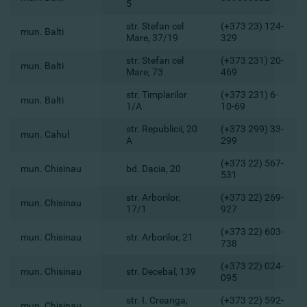
5
str. Stefan cel
(+373 23) 124-
mun. Balti
Mare, 37/19
329
str. Stefan cel
(+373 231) 20-
mun. Balti
Mare, 73
469
str. Timplarilor
(+373 231) 6-
mun. Balti
1/A
10-69
str. Republicii, 20
(+373 299) 33-
mun. Cahul
A
299
(+373 22) 567-
mun. Chisinau
bd. Dacia, 20
531
str. Arborilor,
(+373 22) 269-
mun. Chisinau
17/1
927
(+373 22) 603-
mun. Chisinau
str. Arborilor, 21
738
(+373 22) 024-
mun. Chisinau
str. Decebal, 139
095
str. I. Creanga,
(+373 22) 592-
mun. Chisinau