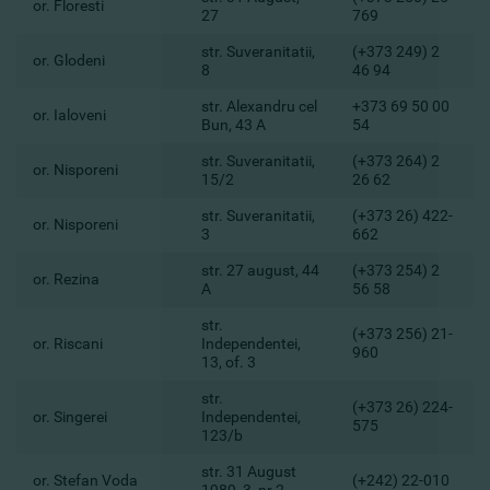
or. Floresti
27
769
str. Suveranitatii,
(+373 249) 2
or. Glodeni
8
46 94
str. Alexandru cel
+373 69 50 00
or. Ialoveni
Bun, 43 A
54
str. Suveranitatii,
(+373 264) 2
or. Nisporeni
15/2
26 62
str. Suveranitatii,
(+373 26) 422-
or. Nisporeni
3
662
str. 27 august, 44
(+373 254) 2
or. Rezina
A
56 58
str.
(+373 256) 21-
or. Riscani
Independentei,
960
13, of. 3
str.
(+373 26) 224-
or. Singerei
Independentei,
575
123/b
str. 31 August
or. Stefan Voda
(+242) 22-010