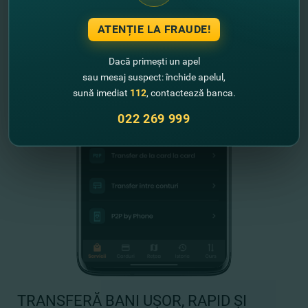
ATENȚIE LA FRAUDE!
Dacă primești un apel
sau mesaj suspect: închide apelul,
sună imediat
112
, contactează banca.
022 269 999
TRANSFERĂ BANI UȘOR, RAPID ȘI