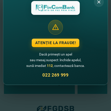
Cu respect,
Echipa FinComBank
//
Alte noutăţi
ATENȚIE LA FRAUDE!
Dacă primești un apel
sau mesaj suspect: închide apelul,
sună imediat
112
, contactează banca.
022 269 999