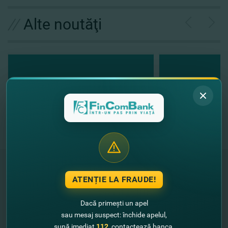
//
Alte noutăţi
ATENȚIE LA FRAUDE!
"FinComBank" S.A. este membră a
Schemei de Garantare a Depozitelor
Dacă primești un apel
din Republica Moldova
sau mesaj suspect: închide apelul,
sună imediat
112
, contactează banca.