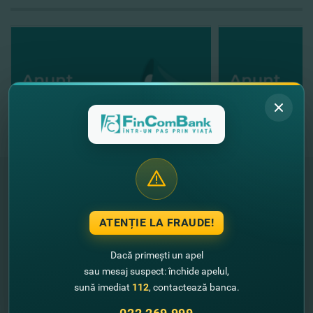
"FinComBank" S.A. este membră a
ATENȚIE LA FRAUDE!
Schemei de Garantare a Depozitelor
din Republica Moldova
Dacă primești un apel
sau mesaj suspect: închide apelul,
FinComPay Mobile
sună imediat
112
, contactează banca.