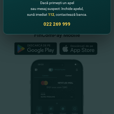
Dacă primești un apel
sau mesaj suspect: închide apelul,
"FinComBank" S.A. este membră a
sună imediat
112
, contactează banca.
Schemei de Garantare a Depozitelor
din Republica Moldova
022 269 999
FinComPay Mobile