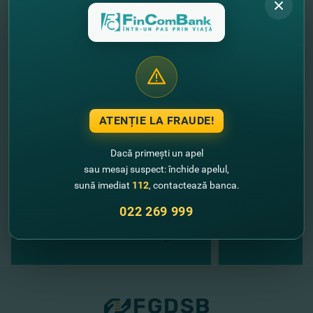
Cu respect,
Echipa FinComBank
//
Alte noutăţi
ATENȚIE LA FRAUDE!
Dacă primești un apel
sau mesaj suspect: închide apelul,
sună imediat
112
, contactează banca.
022 269 999