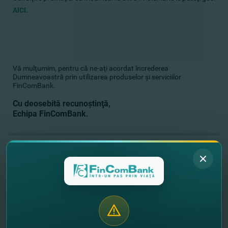
AICI.
Vă mulţumim, pentru că ne-aţi acordat încrederea
Dumneavoastră prin utilizarea produselor şi serviciilor
FinComBank.
Cu deosebită recunoştinţă,
Echipa FinComBank.
//
Alte noutăţi