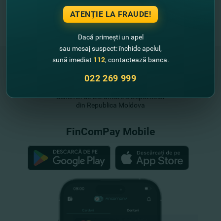
ATENȚIE LA FRAUDE!
Dacă primești un apel
sau mesaj suspect: închide apelul,
sună imediat
112
, contactează banca.
022 269 999
"FinComBank" S.A. este membră a
Schemei de Garantare a Depozitelor
din Republica Moldova
FinComPay Mobile