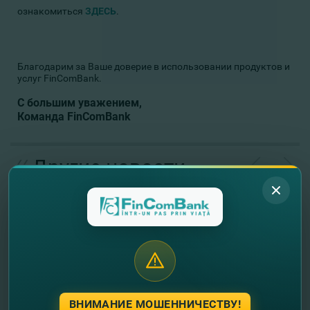
ознакомиться
ЗДЕСЬ
.
Благодарим за Ваше доверие в использовании продуктов и
услуг FinComBank.
С большим уважением,
Команда FinComBank
//
Другие новости
ВНИМАНИЕ МОШЕННИЧЕСТВУ!