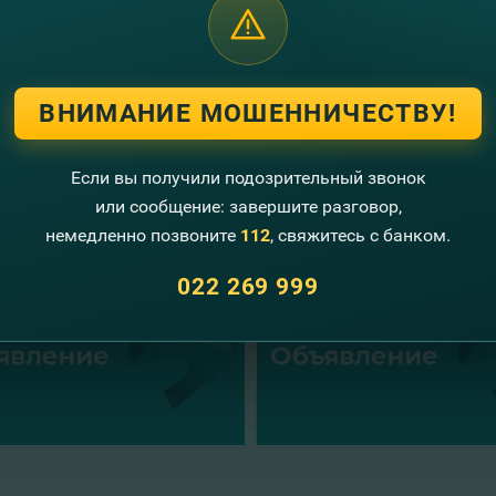
рим за Ваше доверие в использовании продуктов и услуг FinComBa
шим уважением,
а FinComBank
ВНИМАНИЕ МОШЕННИЧЕСТВУ!
угие новости
Если вы получили подозрительный звонок
или сообщение: завершите разговор,
немедленно позвоните
112
, свяжитесь с банком.
022 269 999