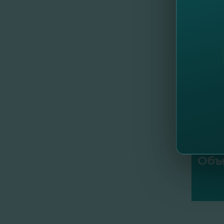
Благода
С боль
Команд
//
Др