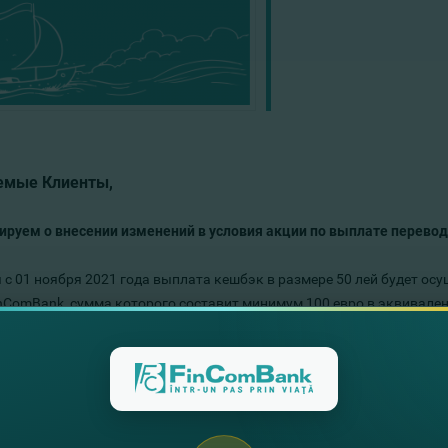
емые Клиенты,
руем о внесении изменений в условия акции по выплате переводо
 с 01 ноября 2021 года выплата кешбэк в размере 50 лей будет ос
inComBank, сумма которого составит минимум 100 евро в эквивален
 акции.
ее об акции можно узанть
ЗДЕСЬ
.
иями акции с изменениями от 01 ноября можно ознакомиться
ЗДЕС