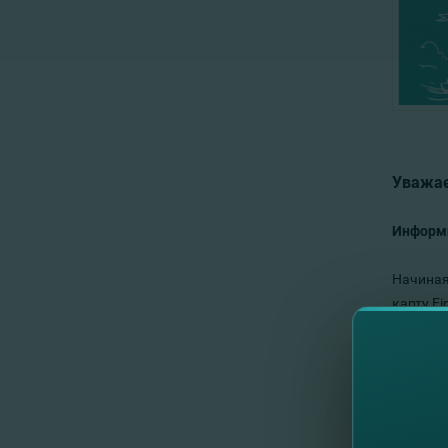
Уважа
Информи
Начиная
карту F
Условий
Подробн
С Услов