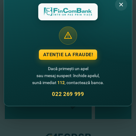
Echipa FinComBank
//
Alte noutăţi
ATENȚIE LA FRAUDE!
Dacă primești un apel
sau mesaj suspect: închide apelul,
sună imediat
112
, contactează banca.
022 269 999