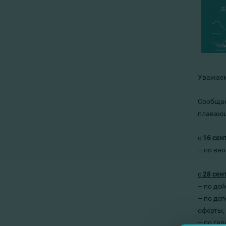
Уважаем
Сообщае
плавающ
с
16
сен
– по
вно
с
28
сен
– по де
– по
деп
оферты,
– по га