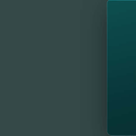
Также с
счетов).
Изменен
Подробн
Информа
Информа
Информ
Информ
С уваже
команда
//
Др