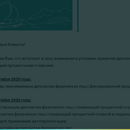
ые Клиенты!
м Вам, что вступают в силу изменения в условиях принятия депози
ей процентными ставками:
тября 2020 года:
вь принимаемым депозитам
физических лиц
с фиксированной проц
тября 2020 года:
йствующим
депозитам физических лиц с плавающей процентной ста
озитам
физических лиц
с
плавающей
процентной ставкой в национ
 для применения автопролонгации;
рантийным депозитам
физических лиц
;