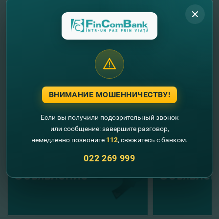
юридических лиц
с 16
сентября
2020г.
Здесь
С уважением,
команда FinComBank
//
Другие новости
ВНИМАНИЕ МОШЕННИЧЕСТВУ!
Если вы получили подозрительный звонок
или сообщение: завершите разговор,
немедленно позвоните
112
, свяжитесь с банком.
022 269 999