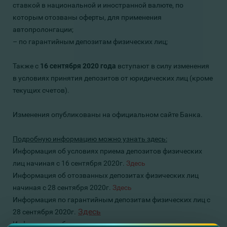
ставкой в национальной и
иностранной валюте
, по
которым отозваны оферты, для применения
автопролонгации;
– по гарантийным депозитам
физических лиц
;
Также с
16
сентября
2020 года
вступают в силу изменения
в
условиях принятия депозитов от юридических лиц (кроме
текущих счетов).
Изменения опубликованы на официальном сайте Банка.
Подробную информацию можно узнать здесь:
Информация об условиях приема депозитов физических
лиц начиная с 16 сентября 2020г.
Здесь
Информация об отозванных депозитах физических лиц
начиная с 28 сентября 2020г.
Здесь
Информация
по гарантийным депозитам
физических лиц
с
Здесь
28
сентября
2020г.
Информация
об
условия принятия депозитов от