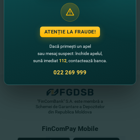
ATENȚIE LA FRAUDE!
Dacă primești un apel
sau mesaj suspect: închide apelul,
sună imediat
112
, contactează banca.
022 269 999
"FinComBank" S.A. este membră a
Schemei de Garantare a Depozitelor
din Republica Moldova
FinComPay Mobile