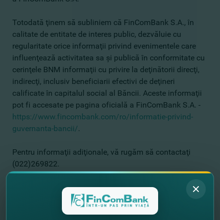
Totodată ţinem să subliniem că FinComBank S.A., în
calitate de entitate de interes public, dezvăluie cu
regularitate orice informaţii privind evenimentele care
influenţează activitatea sa şi publică în conformitate cu
cerinţele BNM informaţii cu privire la deţinătorii direcţi,
indirecţi, inclusiv beneficiarii efectivi de deţineri
calificate în capitalul social al Băncii. Aceste informaţii
pot fi accesate pe pagina oficială a FinComBank S.A. -
https://www.fincombank.com/ro/informatie-privind-
guvernanta-bancii/
.
Pentru informaţii adiţionale, vă rugăm să contactaţi
(022)269822.
//
Alte noutăţi