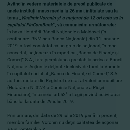
Având în vedere materialele de presă publicate de
unele instituţii mass media la 26 mai, întitulate sau la
tema „
Vladimir Voronin şi-a majorat de 12 ori cota sa în
capitalul FinComBank
”, vă comunicăm următoarele:
În baza Hotărârii Băncii Naţionale a Moldovei (în
continuare -BNM sau Banca Naţională) din 11 ianuarie
2019, a fost constatat că un grup de acţionari, în mod
concertat, acţionează în raport cu „Banca de Finanţe şi
Comerţ” S.A., fără permisiunea prealabilă scrisă a Băncii
Naţionale. Acţiunile deţinute inclusiv de familia Voronin
în capitalul social al „Banca de Finanţe şi Comerţ” S.A.
au fost radiate din Registrul de stat al valorilor mobiliare
(Hotărârea Nr.32/4 a Comisie Naţionale a Pieţei
1
Financiare), în temeiul art.52
a Legii privind activitatea
băncilor la data de 29 iulie 2019.
Prin urmare, din data de 29 iulie 2019 până în prezent,
membrii familiei Voronin nu deţin calitatea de acţionari
a FinComBank S.A.