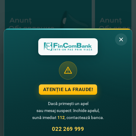
"FinComBank" S.A. este membră a
Schemei de Garantare a Depozitelor
ATENȚIE LA FRAUDE!
din Republica Moldova
Dacă primești un apel
FinComPay Mobile
sau mesaj suspect: închide apelul,
sună imediat
112
, contactează banca.
022 269 999