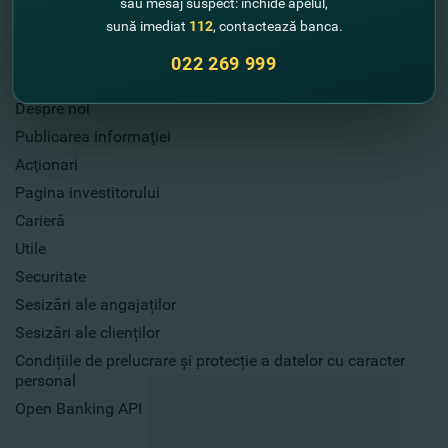
sau mesaj suspect: închide apelul,
sună imediat
112
, contactează banca.
022 269 999
Informație utilă
Despre noi
Publicarea informaţiei
Acţionari
Pagina investitorului
Carieră
Utile
Securitate
Sesizări ale angajaților
Sesizări ale clienților
Condițiile de prelucrare și protecție a datelor cu caracter
personal
Open Banking API