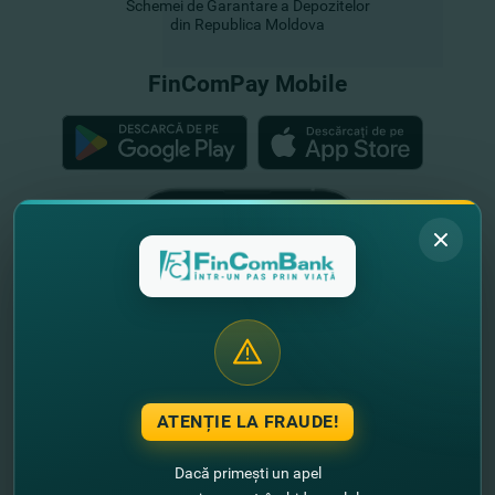
Schemei de Garantare a Depozitelor
din Republica Moldova
FinComPay Mobile
ATENȚIE LA FRAUDE!
Dacă primești un apel