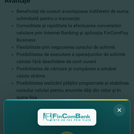
Avantaje
Beneficiaţi de cursuri avantajoase indiferent de suma
schimbată pentru o tranzacţie
Comoditate şi rapiditate la efectuarea conversiilor
valutare prin Internet Banking şi aplicaţia FinComPay
Business
Flexibilitate prin negocierea cursului de schimb
Posibilitatea de executare a operaţiunilor de schimb
valutar fără deschidere de cont curent
Posibilitatea de vânzare şi cumpărare a oricărei
valute străine
Posibilitatea realizării plăţilor programate şi stabilirea
cursului valutar pentru anumite dăţi din viitor şi în
sume fixe
Vă invităm să urmăriţi podcastului #CuAlteCuvinte,
pentru a afla despre dealing, tranzacţii valutare,
precum şi despre alte servicii pentru importatori şi