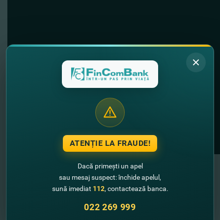
ATENȚIE LA FRAUDE!
Dacă primești un apel
Vă invităm să urmăriţi pagina
fincombusiness
pe
sau mesaj suspect: închide apelul,
Facebook – o platformă destinată mediului de afaceri din
sună imediat
112
, contactează banca.
ţară care vine în întâmpinarea antreprenorilor şi
022 269 999
businessului. Pagina fincombusiness vă ajută să fiţi la