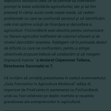
Republicii Moldova ceea ce ne permite să intervenim
prompt la toate solicitările agricultorilor, dar şi să fim
prezenţi în câmp acolo unde creşte roada, să vedem
problemele cu care se confruntă sectorul şi să identificăm
cele mai optime soluţii de finanţare şi dezvoltare a
agriculturii. FinComBank este deschis pentru comunicare
cu fiecare agricultor indiferent de volumul afacerii şi de
nivelul dezvoltării acesteia. Înţelegem că în perioada destul
de dificilă cu care ne confruntăm, pentru a atinge
obiectivele propuse trebuie să colaborăm şi să mergem
împreună înainte.”
a declarat Copancean Tatiana,
Directoarea Sucursalei nr.7.
Vă invităm să urmăriţi prezentarea în cadrul evenimentului
„Gala Fermierilor în Agricultura Moldovei” ediţia III,
organizat de PriaEvents în parteneriat cu FinComBank,
unde au fost celebrate pe deplin meritele şi reuşitele
grandioase ale antreprenorilor în agricultură.