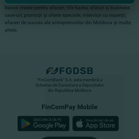
curent: cu ultimele noutăţi despre produsele şi serviciile
Băncii create pentru afaceri, life hacks, sfaturi şi business
case-uri; promoţii şi oferte speciale; interviuri cu experţii;
afaceri de succes ale antreprenorilor din Moldova şi multe
altele.
"FinComBank" S.A. este membră a
Schemei de Garantare a Depozitelor
din Republica Moldova
FinComPay Mobile